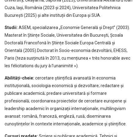
Cuza, Iași, România (2023 și 2024), Universitatea Politehnica
București (2025) și alte instituții din Europa și SUA.
Studii:
ASEM, specializarea „Economie Generală și Drept” (2003).
Masterat în Științe Sociale, Universitatea din București, Școala
Doctorală Francofonă în Științe Sociale Europa Centrală și
Orientală (2005).Doctorat în Socio-economia dezvoltării, EHESS,
Paris (teza susținută în 2013, cu mențiunea « très honorable avec
les félicitations du jury à l’unanimité »).
Abilități-cheie:
cercetare științifică avansată în economia
instituțională, sociologia economică și dezvoltare; redactare și
publicare academică; predare universitară și formare
profesională; coordonarea proiectelor de cercetare europene și
leadership academic în organizații internaționale; multilingvism
avansat: română, franceză, engleză, rusă; diseminarea
cunoștințelor în contexte internaționale, academice și științifice.
Cursuri predate:
Scriere și publicare academică, Tehnici și