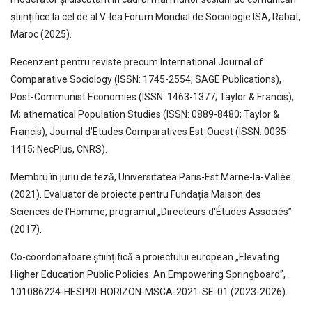
științifice la cel de al V-lea Forum Mondial de Sociologie ISA, Rabat,
Maroc (2025).
Recenzent pentru reviste precum International Journal of
Comparative Sociology (ISSN: 1745-2554; SAGE Publications),
Post-Communist Economies (ISSN: 1463-1377; Taylor & Francis),
M; athematical Population Studies (ISSN: 0889-8480; Taylor &
Francis), Journal d’Etudes Comparatives Est-Ouest (ISSN: 0035-
1415; NecPlus, CNRS).
Membru în juriu de teză, Universitatea Paris-Est Marne-la-Vallée
(2021). Evaluator de proiecte pentru Fundația Maison des
Sciences de l’Homme, programul „Directeurs d'Études Associés”
(2017).
Co-coordonatoare științifică a proiectului european „Elevating
Higher Education Public Policies: An Empowering Springboard”,
101086224-HESPRI-HORIZON-MSCA-2021-SE-01 (2023-2026).