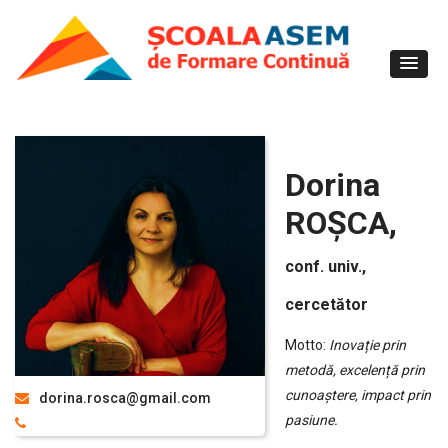
Dorina
ROȘCA,
conf. univ.,
cercetător
Motto:
Inovație prin
metodă, excelență prin
cunoaștere, impact prin
dorina.rosca@gmail.com
pasiune.