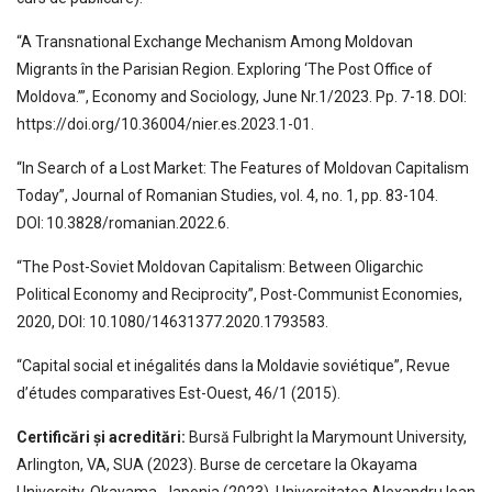
“A Transnational Exchange Mechanism Among Moldovan
Migrants în the Parisian Region. Exploring ‘The Post Office of
Moldova.’”, Economy and Sociology, June Nr.1/2023. Pp. 7-18. DOI:
https://doi.org/10.36004/nier.es.2023.1-01.
“In Search of a Lost Market: The Features of Moldovan Capitalism
Today”, Journal of Romanian Studies, vol. 4, no. 1, pp. 83-104.
DOI: 10.3828/romanian.2022.6.
“The Post-Soviet Moldovan Capitalism: Between Oligarchic
Political Economy and Reciprocity”, Post-Communist Economies,
2020, DOI: 10.1080/14631377.2020.1793583.
“Capital social et inégalités dans la Moldavie soviétique”, Revue
d’études comparatives Est-Ouest, 46/1 (2015).
Certificări și acreditări:
Bursă Fulbright la Marymount University,
Arlington, VA, SUA (2023). Burse de cercetare la Okayama
University, Okayama, Japonia (2023), Universitatea Alexandru Ioan